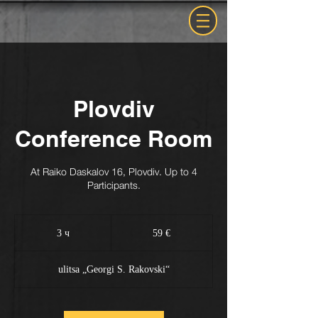
Plovdiv
Conference Room
At Raiko Daskalov 16, Plovdiv. Up to 4
Participants.
59
евро
3 ч
3
59 €
ч
ulitsa „Georgi S. Rakovski“