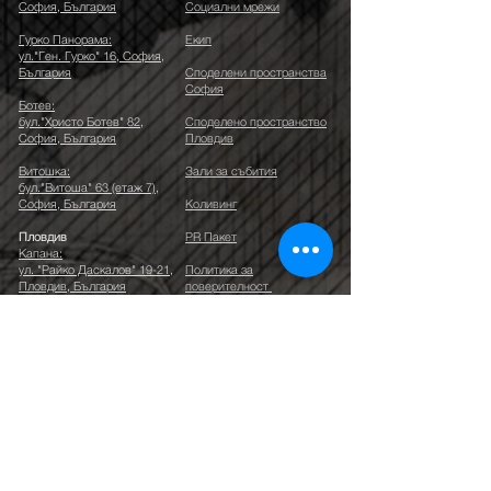
София, България
Социални мрежи
Гурко Панорама:
Екип
ул."Ген. Гурко" 16, София,
България
Споделени пространства
София
Ботев:
бул."Христо Ботев" 82,
Споделено пространство
София, България
Пловдив
Витошка:
Зали за събития
бул."Витоша" 63 (етаж 7),
София, България
Коливинг
Пловдив
PR Пакет
Капана:
ул. "Райко Даскалов" 19-21,
Политика за
Пловдив, България
поверителност
Банско
Онлайн магазин
ул. Кир Благо Тодев 1
Правила на поведение
HQ в Тел-Авив
Menahem Begin 20, Ramat-
Често задавани въпроси
Gan, Israel.
КОНТАКТИ