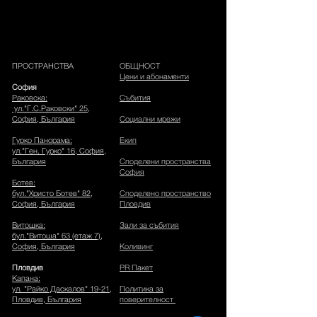
ПРОСТРАНСТВА
ОБЩНОСТ
Цени и абонаменти
София
Раковска:
Събития
ул."Г.С.Раковски" 25,
София, България
Социални мрежи
Гурко Панорама:
Екип
ул."Ген. Гурко" 16, София,
България
Споделени пространства
София
Ботев:
бул."Христо Ботев" 82,
Споделено пространство
София, България
Пловдив
Витошка:
Зали за събития
бул."Витоша" 63 (етаж 7),
София, България
Коливинг
Пловдив
PR Пакет
Капана:
ул. "Райко Даскалов" 19-21,
Политика за
Пловдив, България
поверителност