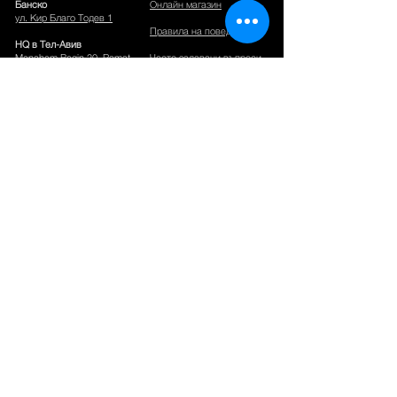
Банско
Онлайн магазин
ул. Кир Благо Тодев 1
Правила на поведение
HQ в Тел-Авив
Menahem Begin 20, Ramat-
Често задавани въпроси
Gan, Israel.
КОНТАКТИ
Телефон:
+359886331381
Имейл:
info@networkingpremium.com
Имейл за събития:
events@networkingpremium.com
Работно време:
Отворено 24 часа в седмицата за членове.
Всички други локации:
09.00 - 18.00
Понеделник-Петък
Become a Member